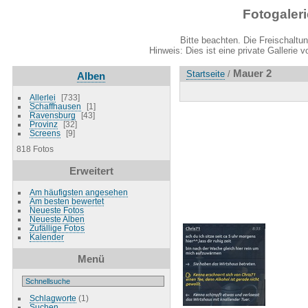
Fotogaler
Bitte beachten. Die Freischaltu
Hinweis: Dies ist eine private Gallerie 
Mauer 2
Startseite
/
Alben
Allerlei
733
Schaffhausen
1
Ravensburg
43
Provinz
32
Screens
9
818 Fotos
Erweitert
Am häufigsten angesehen
Am besten bewertet
Neueste Fotos
Neueste Alben
Zufällige Fotos
Kalender
Menü
Schlagworte
(1)
Suchen