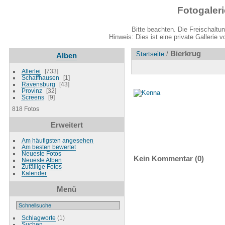
Fotogaler
Bitte beachten. Die Freischaltu
Hinweis: Dies ist eine private Gallerie 
Bierkrug
Startseite
/
Alben
Allerlei
733
Schaffhausen
1
Ravensburg
43
Provinz
32
Screens
9
818 Fotos
Erweitert
Am häufigsten angesehen
Am besten bewertet
Neueste Fotos
Kein Kommentar (0)
Neueste Alben
Zufällige Fotos
Kalender
Menü
Schlagworte
(1)
Suchen