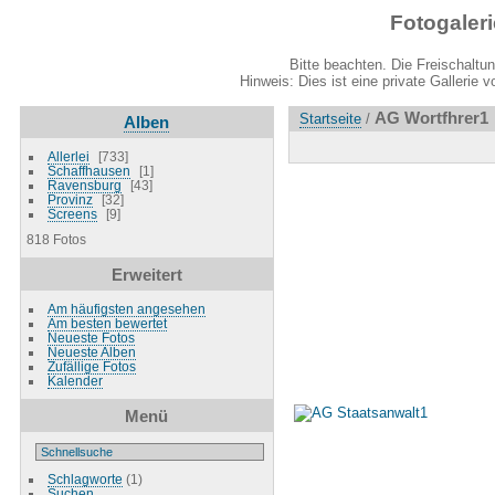
Fotogaler
Bitte beachten. Die Freischaltu
Hinweis: Dies ist eine private Gallerie 
AG Wortfhrer1
Startseite
/
Alben
Allerlei
733
Schaffhausen
1
Ravensburg
43
Provinz
32
Screens
9
818 Fotos
Erweitert
Am häufigsten angesehen
Am besten bewertet
Neueste Fotos
Neueste Alben
Zufällige Fotos
Kalender
Menü
Schlagworte
(1)
Suchen